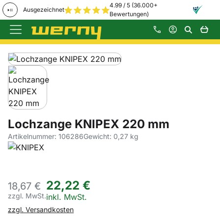
4.99 / 5 (36.000+
Ausgezeichnet
Bewertungen)
Zum Hauptinhalt springen
Produktgalerie
Zur Kaufbox springen
Lochzange KNIPEX 220 mm
Artikelnummer: 106286
Gewicht: 0,27 kg
22
,
22
€
18,
67
€
zzgl. MwSt.
Steuerhinweis:
inkl. MwSt.
zzgl. Versandkosten