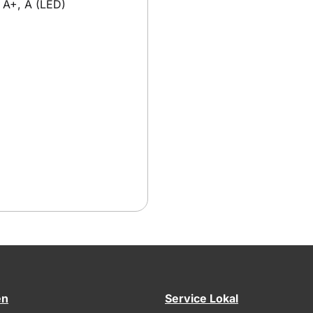
, A+, A (LED)
en
Service Lokal