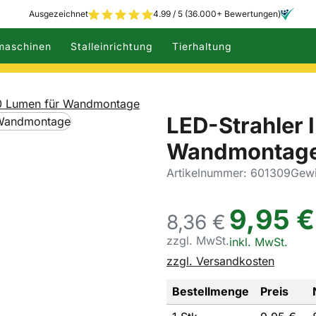
Ausgezeichnet
4.99 / 5 (36.000+ Bewertungen)
maschinen
Stalleinrichtung
Tierhaltung
750 Lumen für Wandmontage
LED-Strahler 
Wandmontag
Artikelnummer: 601309
Gewi
9
,
95
€
8,
36
€
zzgl. MwSt.
Steuerhinweis:
inkl. MwSt.
zzgl. Versandkosten
Bestellmenge
Preis