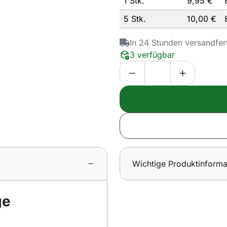
1 Stk.
9,
95
€
5 Stk.
10,
00
€
In 24 Stunden versandfer
3 verfügbar
Wichtige Produktinforma
ge