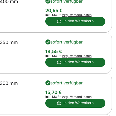
sofort verfügbar
 400 mm
20
,
55
€
Steuerhinweis:
inkl. MwSt.
zzgl. Versandkosten
In den Warenkorb
sofort verfügbar
 350 mm
18
,
55
€
Steuerhinweis:
inkl. MwSt.
zzgl. Versandkosten
In den Warenkorb
sofort verfügbar
 300 mm
15
,
70
€
Steuerhinweis:
inkl. MwSt.
zzgl. Versandkosten
In den Warenkorb