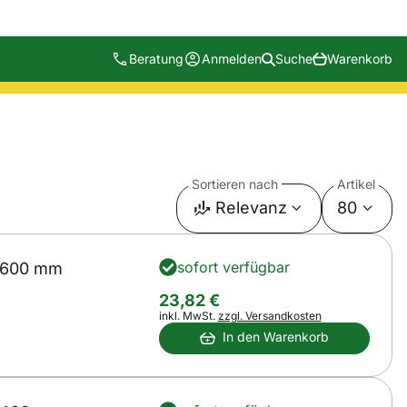
Beratung
Anmelden
Suche
Warenkorb
Sortieren nach
Artikel
Relevanz
80
sofort verfügbar
 600 mm
23
,
82
€
Steuerhinweis:
inkl. MwSt.
zzgl. Versandkosten
In den Warenkorb