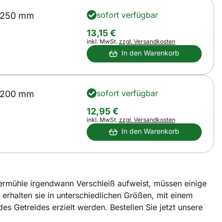
sofort verfügbar
 250 mm
13
,
15
€
Steuerhinweis:
inkl. MwSt.
zzgl. Versandkosten
In den Warenkorb
sofort verfügbar
 200 mm
12
,
95
€
Steuerhinweis:
inkl. MwSt.
zzgl. Versandkosten
In den Warenkorb
rmühle irgendwann Verschleiß aufweist, müssen einige
erhalten sie in unterschiedlichen Größen, mit einem
 Getreides erzielt werden. Bestellen Sie jetzt unsere