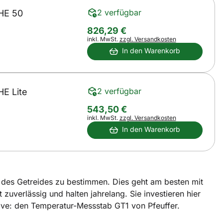
2 verfügbar
HE 50
826
,
29
€
Steuerhinweis:
inkl. MwSt.
zzgl. Versandkosten
In den Warenkorb
2 verfügbar
HE Lite
543
,
50
€
Steuerhinweis:
inkl. MwSt.
zzgl. Versandkosten
In den Warenkorb
 des Getreides zu bestimmen. Dies geht am besten mit
zuverlässig und halten jahrelang. Sie investieren hier
ative: den Temperatur-Messstab GT1 von Pfeuffer.