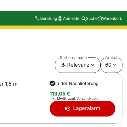
Beratung
Anmelden
Suche
Warenkorb
Sortieren nach
Artikel
Relevanz
60
In der Nachlieferung
r 1,5 m
113
,
05
€
Steuerhinweis:
inkl. MwSt.
zzgl. Versandkosten
Lageralarm