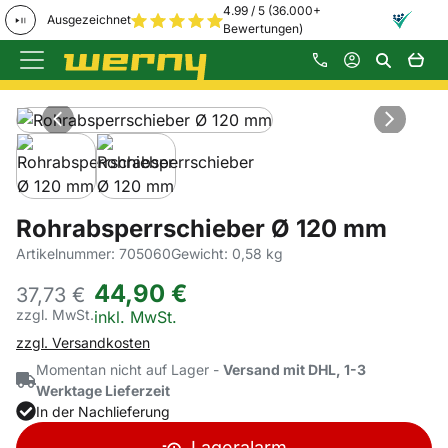
4.99 / 5 (36.000+
Ausgezeichnet
Bewertungen)
Zum Hauptinhalt springen
Produktgalerie
Zur Kaufbox springen
Rohrabsperrschieber Ø 120 mm
Artikelnummer: 705060
Gewicht: 0,58 kg
44
,
90
€
37,
73
€
zzgl. MwSt.
Steuerhinweis:
inkl. MwSt.
zzgl. Versandkosten
Momentan nicht auf Lager -
Versand mit DHL, 1-3
Werktage Lieferzeit
In der Nachlieferung
Lageralarm