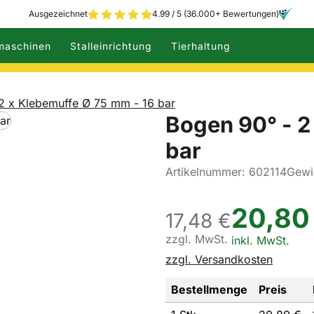
Ausgezeichnet
4.99 / 5 (36.000+ Bewertungen)
maschinen
Stalleinrichtung
Tierhaltung
2 x Klebemuffe Ø 75 mm - 16 bar
Bogen 90° - 2
bar
Artikelnummer: 602114
Gewi
20
,
80
17,
48
€
zzgl. MwSt.
Steuerhinweis:
inkl. MwSt.
zzgl. Versandkosten
Bestellmenge
Preis