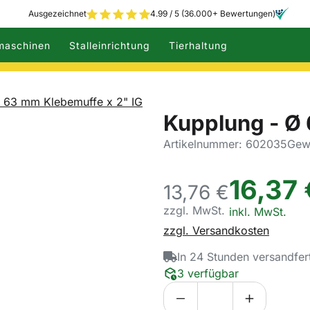
Ausgezeichnet
4.99 / 5 (36.000+ Bewertungen)
maschinen
Stalleinrichtung
Tierhaltung
 63 mm Klebemuffe x 2" IG
Kupplung - Ø 
Artikelnummer: 602035
Gewi
16
,
37
13,
76
€
zzgl. MwSt.
Steuerhinweis:
inkl. MwSt.
zzgl. Versandkosten
In 24 Stunden versandfer
3 verfügbar