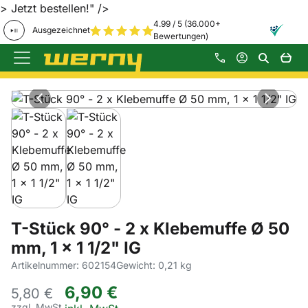
> Jetzt bestellen!" />
4.99 / 5 (36.000+
Ausgezeichnet
Bewertungen)
Zum Hauptinhalt springen
Produktgalerie
Zur Kaufbox springen
T-Stück 90° - 2 x Klebemuffe Ø 50
mm, 1 x 1 1/2" IG
Artikelnummer: 602154
Gewicht: 0,21 kg
6
,
90
€
5,
80
€
zzgl. MwSt.
Steuerhinweis: