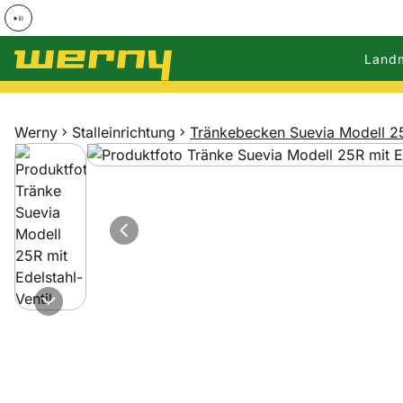
Land
Zum Hauptinhalt springen
Werny
Stalleinrichtung
Tränkebecken Suevia Modell 25R
Produktgalerie
Zur Kaufbox springen