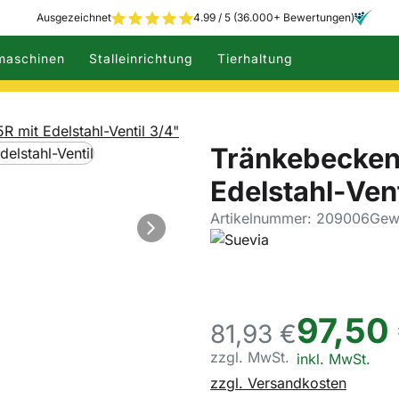
Ausgezeichnet
4.99 / 5 (36.000+ Bewertungen)
maschinen
Stalleinrichtung
Tierhaltung
 mit Edelstahl-Ventil 3/4"
Tränkebecken 
Edelstahl-Vent
Artikelnummer: 209006
Gewi
97
,
50
81,
93
€
zzgl. MwSt.
Steuerhinweis:
inkl. MwSt.
zzgl. Versandkosten