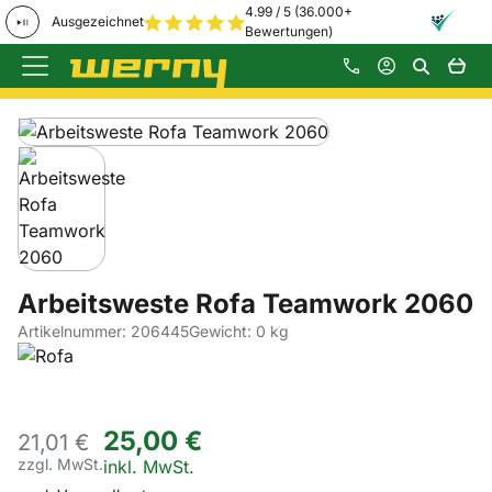
4.99 / 5 (36.000+
Ausgezeichnet
Bewertungen)
Zum Hauptinhalt springen
Produktgalerie
Zur Kaufbox springen
Arbeitsweste Rofa Teamwork 2060
Artikelnummer: 206445
Gewicht: 0 kg
25
,
00
€
21,
01
€
zzgl. MwSt.
Steuerhinweis:
inkl. MwSt.