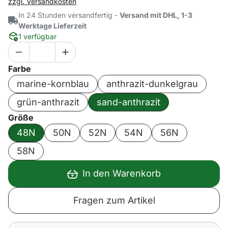
zzgl. Versandkosten
In 24 Stunden versandfertig -
Versand mit DHL, 1-3
Werktage Lieferzeit
1 verfügbar
Farbe
marine-kornblau
anthrazit-dunkelgrau
grün-anthrazit
sand-anthrazit
Größe
48N
50N
52N
54N
56N
58N
In den Warenkorb
Fragen zum Artikel