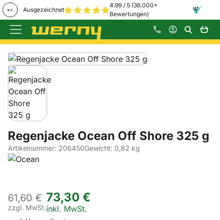
4.99 / 5 (36.000+
Ausgezeichnet
Bewertungen)
Zum Hauptinhalt springen
Produktgalerie
Zur Kaufbox springen
Regenjacke Ocean Off Shore 325 g
Artikelnummer: 206450
Gewicht: 0,82 kg
73
,
30
€
61,
60
€
zzgl. MwSt.
Steuerhinweis:
inkl. MwSt.