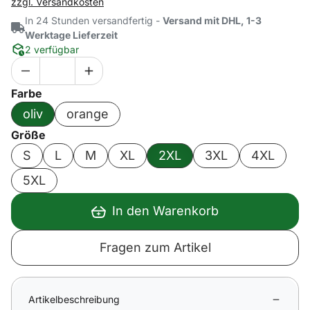
zzgl. Versandkosten
In 24 Stunden versandfertig -
Versand mit DHL, 1-3
Werktage Lieferzeit
2 verfügbar
Farbe
oliv
orange
Größe
S
L
M
XL
2XL
3XL
4XL
5XL
In den Warenkorb
Fragen zum Artikel
Artikelbeschreibung