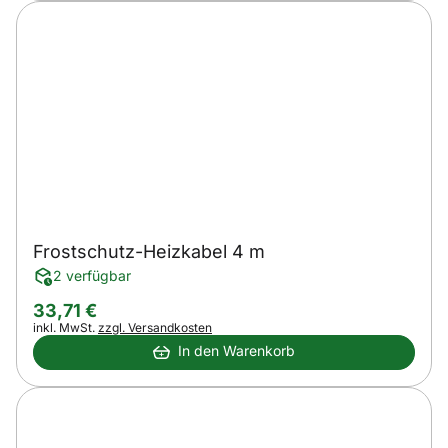
Frostschutz-Heizkabel 4 m
2 verfügbar
33
,
71
€
Steuerhinweis:
inkl. MwSt.
zzgl. Versandkosten
In den Warenkorb