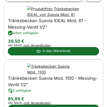
Tränkebecken Suevia IDEAL Mod. 61 -
Messing-Ventil 1/2"
sofort verfügbar
39
,
50
€
Steuerhinweis:
inkl. MwSt.
zzgl. Versandkosten
In den Warenkorb
Tränkebecken Suevia Mod. 1100 - Messing-
Ventil 1/2"
4 verfügbar
85
,
89
€
Steuerhinweis:
inkl. MwSt.
zzgl. Versandkosten