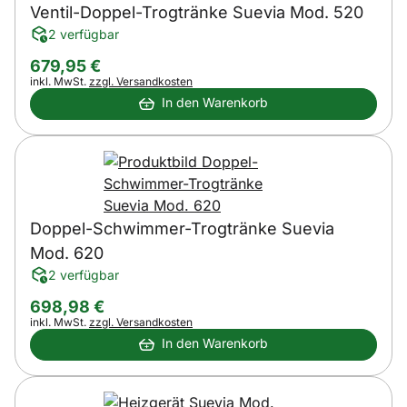
Ventil-Doppel-Trogtränke Suevia Mod. 520
2 verfügbar
679
,
95
€
Steuerhinweis:
inkl. MwSt.
zzgl. Versandkosten
In den Warenkorb
Doppel-Schwimmer-Trogtränke Suevia
Mod. 620
2 verfügbar
698
,
98
€
Steuerhinweis:
inkl. MwSt.
zzgl. Versandkosten
In den Warenkorb