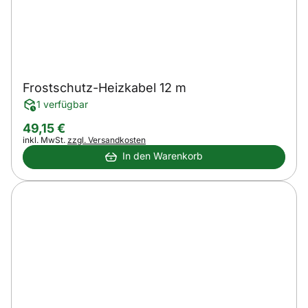
Frostschutz-Heizkabel 12 m
1 verfügbar
49
,
15
€
Steuerhinweis:
inkl. MwSt.
zzgl. Versandkosten
In den Warenkorb