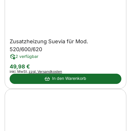
Zusatzheizung Suevia für Mod.
520/600/620
2 verfügbar
49
,
98
€
Steuerhinweis:
inkl. MwSt.
zzgl. Versandkosten
In den Warenkorb