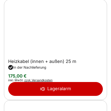
Heizkabel (innen + außen) 25 m
In der Nachlieferung
175
,
00
€
Steuerhinweis:
inkl. MwSt.
zzgl. Versandkosten
Lageralarm