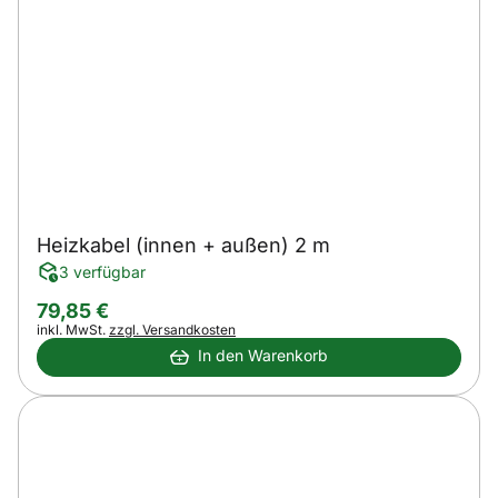
Heizkabel (innen + außen) 2 m
3 verfügbar
79
,
85
€
Steuerhinweis:
inkl. MwSt.
zzgl. Versandkosten
In den Warenkorb