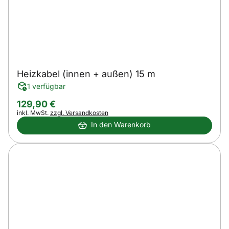
Heizkabel (innen + außen) 15 m
1 verfügbar
129
,
90
€
Steuerhinweis:
inkl. MwSt.
zzgl. Versandkosten
In den Warenkorb