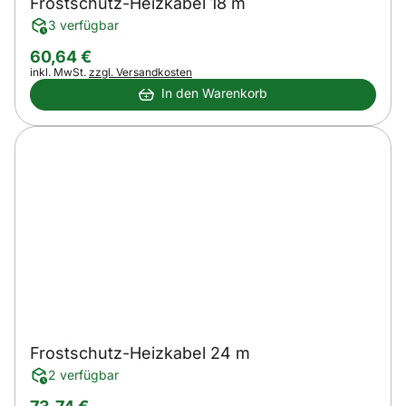
Frostschutz-Heizkabel 18 m
3 verfügbar
60
,
64
€
Steuerhinweis:
inkl. MwSt.
zzgl. Versandkosten
In den Warenkorb
Frostschutz-Heizkabel 24 m
2 verfügbar