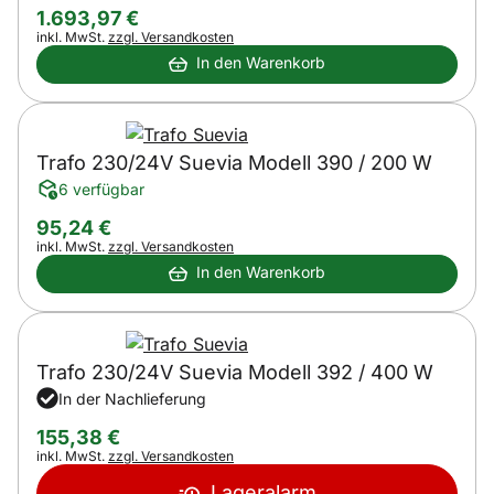
1.693
,
97
€
Steuerhinweis:
inkl. MwSt.
zzgl. Versandkosten
In den Warenkorb
Trafo 230/24V Suevia Modell 390 / 200 W
6 verfügbar
95
,
24
€
Steuerhinweis:
inkl. MwSt.
zzgl. Versandkosten
In den Warenkorb
Trafo 230/24V Suevia Modell 392 / 400 W
In der Nachlieferung
155
,
38
€
Steuerhinweis:
inkl. MwSt.
zzgl. Versandkosten
Lageralarm