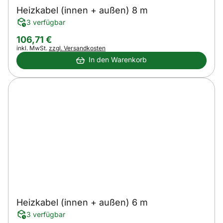
Heizkabel (innen + außen) 8 m
3 verfügbar
106
,
71
€
Steuerhinweis:
inkl. MwSt.
zzgl. Versandkosten
In den Warenkorb
Heizkabel (innen + außen) 6 m
3 verfügbar