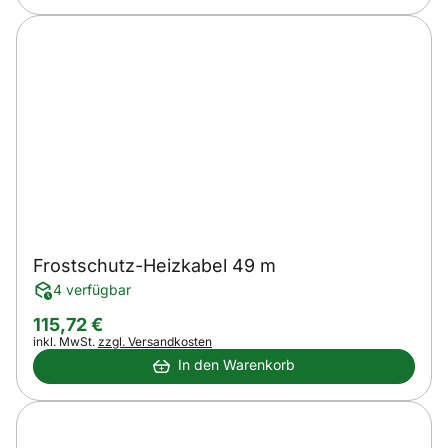
Frostschutz-Heizkabel 49 m
4 verfügbar
115
,
72
€
Steuerhinweis:
inkl. MwSt.
zzgl. Versandkosten
In den Warenkorb