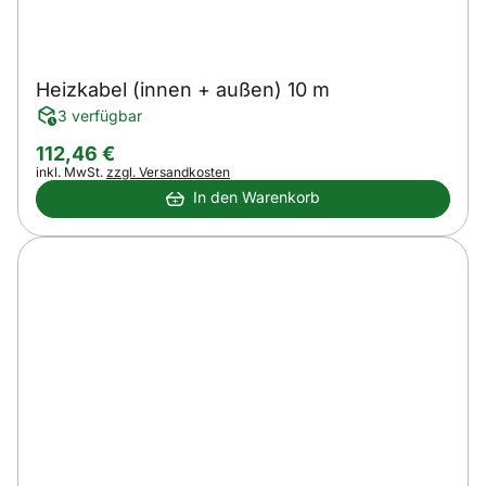
Heizkabel (innen + außen) 10 m
3 verfügbar
112
,
46
€
Steuerhinweis:
inkl. MwSt.
zzgl. Versandkosten
In den Warenkorb