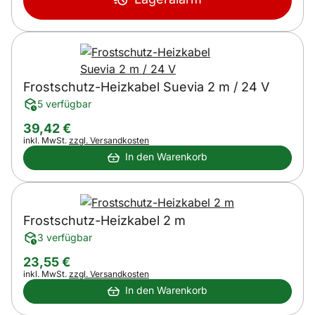
Frostschutz-Heizkabel Suevia 2 m / 24 V
5 verfügbar
39
,
42
€
Steuerhinweis:
inkl. MwSt.
zzgl. Versandkosten
In den Warenkorb
Frostschutz-Heizkabel 2 m
3 verfügbar
23
,
55
€
Steuerhinweis:
inkl. MwSt.
zzgl. Versandkosten
In den Warenkorb