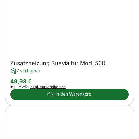
Zusatzheizung Suevia für Mod. 500
7 verfügbar
49
,
98
€
Steuerhinweis:
inkl. MwSt.
zzgl. Versandkosten
In den Warenkorb