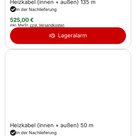
Heizkabel (innen + außen) 135 m
In der Nachlieferung
525
,
00
€
Steuerhinweis:
inkl. MwSt.
zzgl. Versandkosten
Lageralarm
Heizkabel (innen + außen) 50 m
In der Nachlieferung