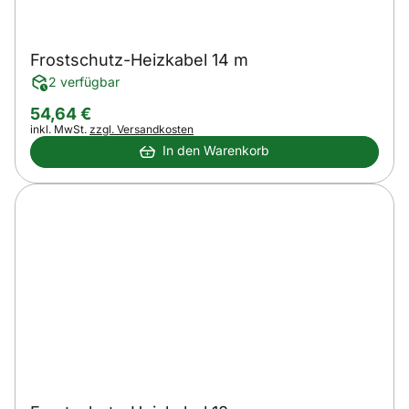
Frostschutz-Heizkabel 14 m
2 verfügbar
54
,
64
€
Steuerhinweis:
inkl. MwSt.
zzgl. Versandkosten
In den Warenkorb