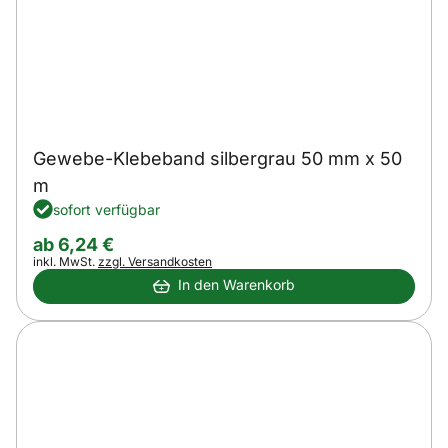
Gewebe-Klebeband silbergrau 50 mm x 50
m
sofort verfügbar
ab:
ab
6
,
24
€
Steuerhinweis:
inkl. MwSt.
zzgl. Versandkosten
In den Warenkorb