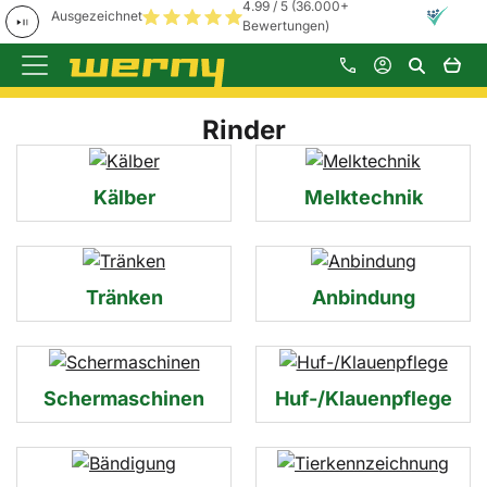
Unser neuer Shop ist online! 🙂 Wir freuen uns auf Ihr Feedback!
Zum Hauptinhalt springen
Rinder
Kälber
Melktechnik
Tränken
Anbindung
Schermaschinen
Huf-/Klauenpflege