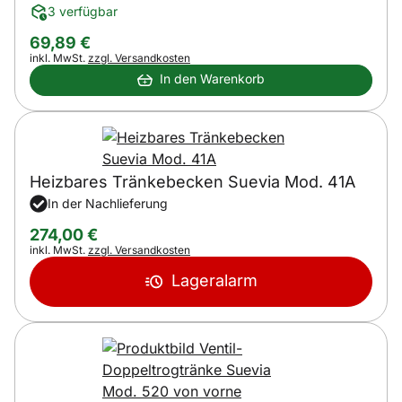
3 verfügbar
69
,
89
€
Steuerhinweis:
inkl. MwSt.
zzgl. Versandkosten
In den Warenkorb
Heizbares Tränkebecken Suevia Mod. 41A
In der Nachlieferung
274
,
00
€
Steuerhinweis:
inkl. MwSt.
zzgl. Versandkosten
Lageralarm