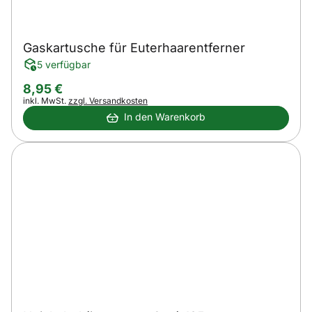
Gaskartusche für Euterhaarentferner
5 verfügbar
8
,
95
€
Steuerhinweis:
inkl. MwSt.
zzgl. Versandkosten
In den Warenkorb