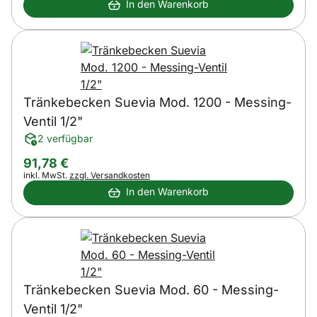
In den Warenkorb
Tränkebecken Suevia Mod. 1200 - Messing-
Ventil 1/2"
2 verfügbar
91
,
78
€
Steuerhinweis:
inkl. MwSt.
zzgl. Versandkosten
In den Warenkorb
Tränkebecken Suevia Mod. 60 - Messing-
Ventil 1/2"