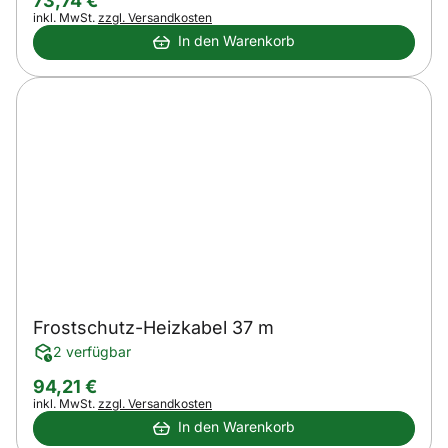
73
,
74
€
Steuerhinweis:
inkl. MwSt.
zzgl. Versandkosten
In den Warenkorb
Frostschutz-Heizkabel 37 m
2 verfügbar
94
,
21
€
Steuerhinweis:
inkl. MwSt.
zzgl. Versandkosten
In den Warenkorb