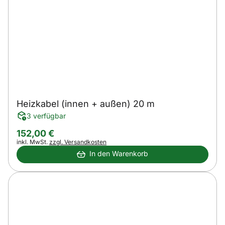
Heizkabel (innen + außen) 20 m
3 verfügbar
152
,
00
€
Steuerhinweis:
inkl. MwSt.
zzgl. Versandkosten
In den Warenkorb