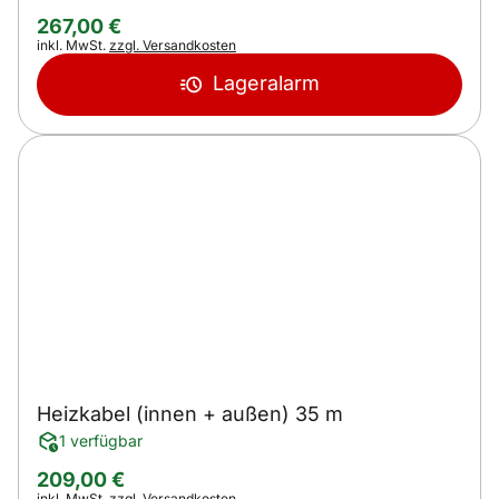
267
,
00
€
Steuerhinweis:
inkl. MwSt.
zzgl. Versandkosten
Lageralarm
Heizkabel (innen + außen) 35 m
1 verfügbar
209
,
00
€
Steuerhinweis:
inkl. MwSt.
zzgl. Versandkosten