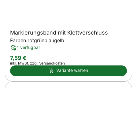
Markierungsband mit Klettverschluss
Farben:
rot
grün
blau
gelb
4 verfügbar
7
,
59
€
Steuerhinweis:
inkl. MwSt.
zzgl. Versandkosten
Variante wählen