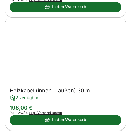
In den Warenkorb
Heizkabel (innen + außen) 30 m
2 verfügbar
198
,
00
€
Steuerhinweis:
inkl. MwSt.
zzgl. Versandkosten
In den Warenkorb