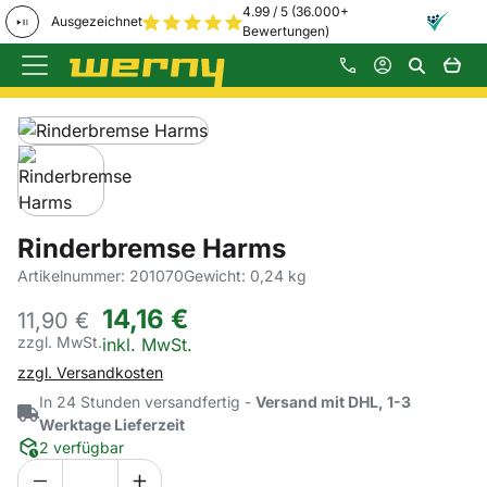
4.99 / 5 (36.000+
Ausgezeichnet
Bewertungen)
Zum Hauptinhalt springen
Produktgalerie
Zur Kaufbox springen
Rinderbremse Harms
Artikelnummer: 201070
Gewicht: 0,24 kg
14
,
16
€
11,
90
€
zzgl. MwSt.
Steuerhinweis:
inkl. MwSt.
zzgl. Versandkosten
In 24 Stunden versandfertig -
Versand mit DHL, 1-3
Werktage Lieferzeit
2 verfügbar