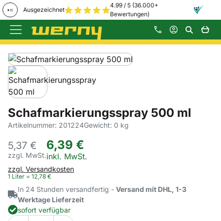
4.99 / 5 (36.000+
Ausgezeichnet
Bewertungen)
Zum Hauptinhalt springen
Produktgalerie
Zur Kaufbox springen
Schafmarkierungsspray 500 ml
Artikelnummer: 201224
Gewicht: 0 kg
6
,
39
€
5,
37
€
zzgl. MwSt.
Steuerhinweis:
inkl. MwSt.
zzgl. Versandkosten
1 Liter =
12
,
78
€
In 24 Stunden versandfertig -
Versand mit DHL, 1-3
Werktage Lieferzeit
sofort verfügbar