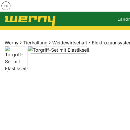
Land
Zum Hauptinhalt springen
Werny
Tierhaltung
Weidewirtschaft
Elektrozaunsyst
Produktgalerie
Zur Kaufbox springen