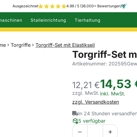
Ausgezeichnet
4.99 / 5 (36.000+ Bewertungen)
maschinen
Stalleinrichtung
Tierhaltung
eme
Torgriffe
Torgriff-Set mit Elastikseil
Torgriff-Set mi
Artikelnummer: 202595
Gewi
14
,
53
12,
21
€
zzgl. MwSt.
Steuerhinweis:
inkl. MwSt.
zzgl. Versandkosten
In 24 Stunden versandfer
5 verfügbar