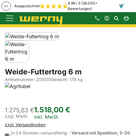
4.99 / 5 (36.000+
Ausgezeichnet
Bewertungen)
Zum Hauptinhalt springen
Produktgalerie
Zur Kaufbox springen
Weide-Futtertrog 6 m
Artikelnummer: 205510
Gewicht: 178 kg
1.518
,
00
€
1.275,
63
€
zzgl. MwSt.
Steuerhinweis:
inkl. MwSt.
zzgl. Versandkosten
In 24 Stunden versandfertig -
Versand mit Spedition, 5-20