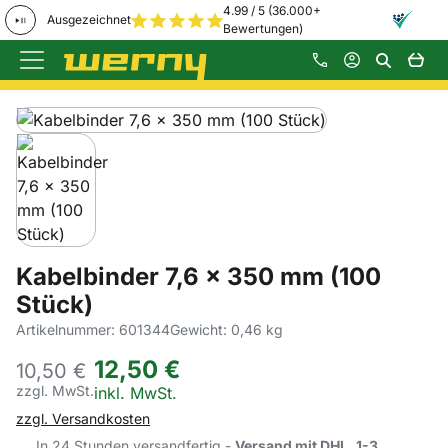
4.99 / 5 (36.000+
Ausgezeichnet
Bewertungen)
Zum Hauptinhalt springen
Produktgalerie
Zur Kaufbox springen
Kabelbinder 7,6 x 350 mm (100
Stück)
Artikelnummer: 601344
Gewicht: 0,46 kg
12
,
50
€
10,
50
€
zzgl. MwSt.
Steuerhinweis:
inkl. MwSt.
zzgl. Versandkosten
In 24 Stunden versandfertig -
Versand mit DHL, 1-3