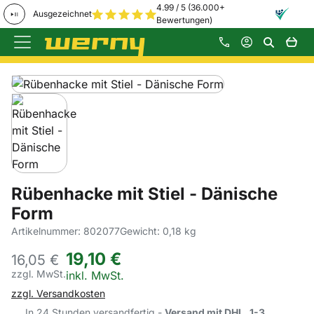
4.99 / 5 (36.000+
Ausgezeichnet
Bewertungen)
Zum Hauptinhalt springen
Produktgalerie
Zur Kaufbox springen
Rübenhacke mit Stiel - Dänische
Form
Artikelnummer: 802077
Gewicht: 0,18 kg
19
,
10
€
16,
05
€
zzgl. MwSt.
Steuerhinweis:
inkl. MwSt.
zzgl. Versandkosten
In 24 Stunden versandfertig -
Versand mit DHL, 1-3