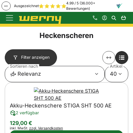
4.99 / 5 (36.000+
Ausgezeichnet
Bewertungen)
Zum Hauptinhalt springen
Heckenscheren
Filter anzeigen
Sortieren nach
Artikel
Relevanz
40
Akku-Heckenschere STIGA SHT 500 AE
2 verfügbar
129
,
00
€
Steuerhinweis:
inkl. MwSt.
zzgl. Versandkosten