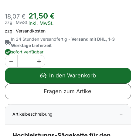
21
,
50
€
18,
07
€
zzgl. MwSt.
Steuerhinweis:
inkl. MwSt.
zzgl. Versandkosten
In 24 Stunden versandfertig -
Versand mit DHL, 1-3
Werktage Lieferzeit
sofort verfügbar
In den Warenkorb
Fragen zum Artikel
Artikelbeschreibung
Hochleistungs-Sägekette für den