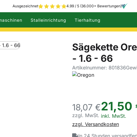
Ausgezeichnet
4.99 / 5 (36.000+ Bewertungen)
maschinen
Stalleinrichtung
Tierhaltung
Sägekette Ore
- 1.6 - 66
Artikelnummer: 801836
Gewi
21
,
50
18,
07
€
zzgl. MwSt.
Steuerhinweis:
inkl. MwSt.
zzgl. Versandkosten
In 24 Stunden versandfer