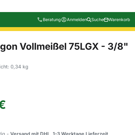
Beratung
Anmelden
Suche
Warenkorb
gon Vollmeißel 75LGX - 3/8"
cht: 0,34 kg
€
tig -
Versand mit DHL, 1-3 Werktage Lieferzeit