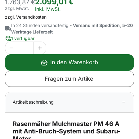
2.099
,
01
€
1.763,
87
€
zzgl. MwSt.
Steuerhinweis:
inkl. MwSt.
zzgl. Versandkosten
In 24 Stunden versandfertig -
Versand mit Spedition, 5-20
Werktage Lieferzeit
1 verfügbar
In den Warenkorb
Fragen zum Artikel
Artikelbeschreibung
Rasenmäher Mulchmaster PM 46 A
mit Anti-Bruch-System und Subaru-
Motor