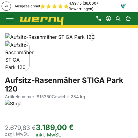
4.99 / 5 (36.000+
Ausgezeichnet
Bewertungen)
Zum Hauptinhalt springen
Produktgalerie
Zur Kaufbox springen
Aufsitz-Rasenmäher STIGA Park
120
Artikelnummer: 815350
Gewicht: 284 kg
3.189
,
00
€
2.679,
83
€
zzgl. MwSt.
Steuerhinweis:
inkl. MwSt.