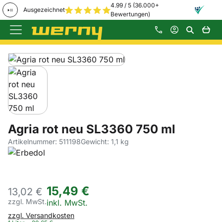
4.99 / 5 (36.000+
Ausgezeichnet
Bewertungen)
Zum Hauptinhalt springen
Produktgalerie
Zur Kaufbox springen
Agria rot neu SL3360 750 ml
Artikelnummer: 511198
Gewicht: 1,1 kg
15
,
49
€
13,
02
€
zzgl. MwSt.
Steuerhinweis:
inkl. MwSt.
zzgl. Versandkosten