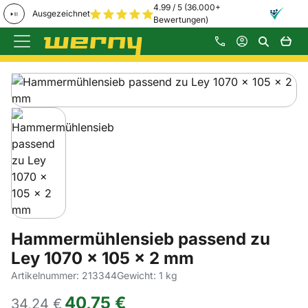
4.99 / 5 (36.000+
Ausgezeichnet
Bewertungen)
Zum Hauptinhalt springen
Produktgalerie
Zur Kaufbox springen
Hammermühlensieb passend zu
Ley 1070 x 105 x 2 mm
Artikelnummer: 213344
Gewicht: 1 kg
40
,
75
€
34,
24
€