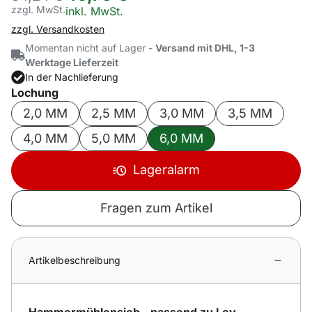
zzgl. MwSt.
Steuerhinweis:
inkl. MwSt.
zzgl. Versandkosten
Momentan nicht auf Lager -
Versand mit DHL, 1-3
Werktage Lieferzeit
In der Nachlieferung
Lochung
2,0 MM
2,5 MM
3,0 MM
3,5 MM
4,0 MM
5,0 MM
6,0 MM
Lageralarm
Fragen zum Artikel
Artikelbeschreibung
Hammermühlensieb - passend zu Ley