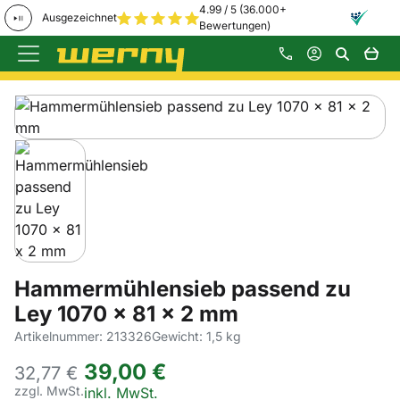
4.99 / 5 (36.000+
Ausgezeichnet
Bewertungen)
Zum Hauptinhalt springen
Produktgalerie
Zur Kaufbox springen
Hammermühlensieb passend zu
Ley 1070 x 81 x 2 mm
Artikelnummer: 213326
Gewicht: 1,5 kg
39
,
00
€
32,
77
€
zzgl. MwSt.
Steuerhinweis:
inkl. MwSt.