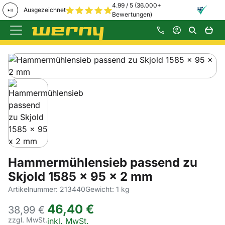
4.99 / 5 (36.000+
Ausgezeichnet
Bewertungen)
Zum Hauptinhalt springen
Produktgalerie
Zur Kaufbox springen
Hammermühlensieb passend zu
Skjold 1585 x 95 x 2 mm
Artikelnummer: 213440
Gewicht: 1 kg
46
,
40
€
38,
99
€
zzgl. MwSt.
Steuerhinweis:
inkl. MwSt.