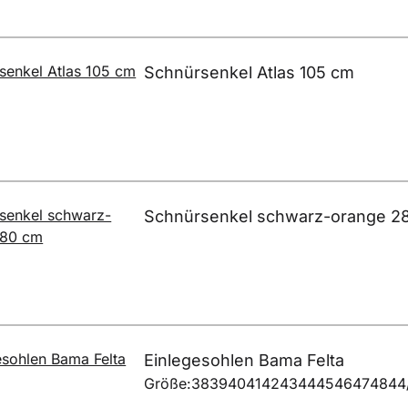
Schnürsenkel Atlas 105 cm
Schnürsenkel schwarz-orange 2
Einlegesohlen Bama Felta
Größe:
38
39
40
41
42
43
44
45
46
47
48
44