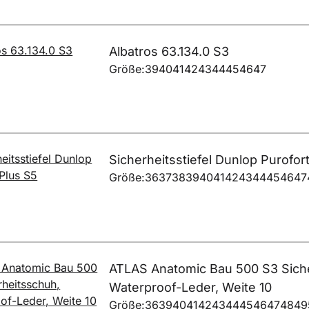
Albatros 63.134.0 S3
Größe:
39
40
41
42
43
44
45
46
47
Sicherheitsstiefel Dunlop Purofor
Größe:
36
37
38
39
40
41
42
43
44
45
46
47
ATLAS Anatomic Bau 500 S3 Sich
Waterproof-Leder, Weite 10
Größe:
36
39
40
41
42
43
44
45
46
47
48
49