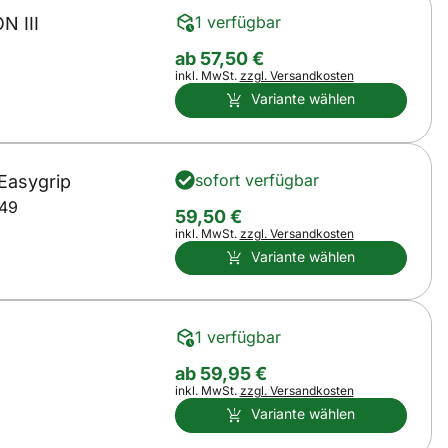
1 verfügbar
N III
ab:
ab
57
,
50
€
Steuerhinweis:
inkl. MwSt.
zzgl. Versandkosten
Variante wählen
sofort verfügbar
 Easygrip
49
59
,
50
€
Steuerhinweis:
inkl. MwSt.
zzgl. Versandkosten
Variante wählen
1 verfügbar
ab:
ab
59
,
95
€
Steuerhinweis:
inkl. MwSt.
zzgl. Versandkosten
Variante wählen