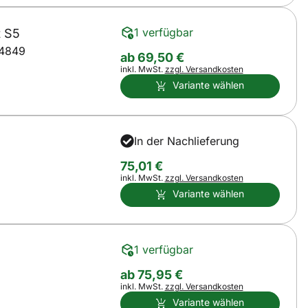
1 verfügbar
t S5
48
49
ab:
ab
69
,
50
€
Steuerhinweis:
inkl. MwSt.
zzgl. Versandkosten
Variante wählen
In der Nachlieferung
75
,
01
€
Steuerhinweis:
inkl. MwSt.
zzgl. Versandkosten
Variante wählen
1 verfügbar
ab:
ab
75
,
95
€
Steuerhinweis:
inkl. MwSt.
zzgl. Versandkosten
Variante wählen