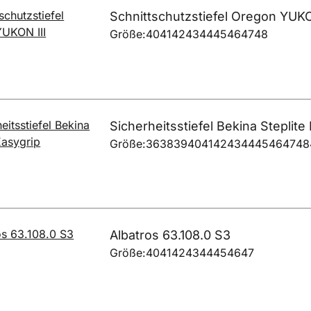
Schnittschutzstiefel Oregon YUKO
Größe:
40
41
42
43
44
45
46
47
48
Sicherheitsstiefel Bekina Steplite
Größe:
36
38
39
40
41
42
43
44
45
46
47
48
Albatros 63.108.0 S3
Größe:
40
41
42
43
44
45
46
47