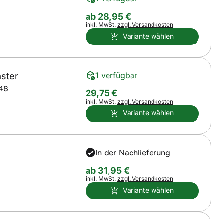
ab:
ab
28
,
95
€
Steuerhinweis:
inkl. MwSt.
zzgl. Versandkosten
Variante wählen
1 verfügbar
aster
48
29
,
75
€
Steuerhinweis:
inkl. MwSt.
zzgl. Versandkosten
Variante wählen
In der Nachlieferung
ab:
ab
31
,
95
€
Steuerhinweis:
inkl. MwSt.
zzgl. Versandkosten
Variante wählen