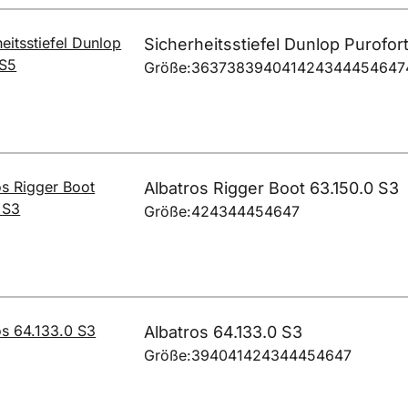
Sicherheitsstiefel Dunlop Purofor
Größe:
36
37
38
39
40
41
42
43
44
45
46
47
Albatros Rigger Boot 63.150.0 S3
Größe:
42
43
44
45
46
47
Albatros 64.133.0 S3
Größe:
39
40
41
42
43
44
45
46
47