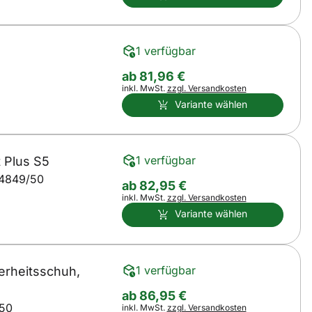
1 verfügbar
ab:
ab
81
,
96
€
Steuerhinweis:
inkl. MwSt.
zzgl. Versandkosten
Variante wählen
1 verfügbar
t Plus S5
48
49/50
ab:
ab
82
,
95
€
Steuerhinweis:
inkl. MwSt.
zzgl. Versandkosten
Variante wählen
1 verfügbar
erheitsschuh,
ab:
ab
86
,
95
€
50
Steuerhinweis:
inkl. MwSt.
zzgl. Versandkosten