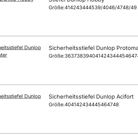
Größe:
41
42
43
44
45
39/40
46/47
48/49
Sicherheitsstiefel Dunlop Protom
Größe:
36
37
38
39
40
41
42
43
44
45
46
47
Sicherheitsstiefel Dunlop Acifort
Größe:
40
41
42
43
44
45
46
47
48