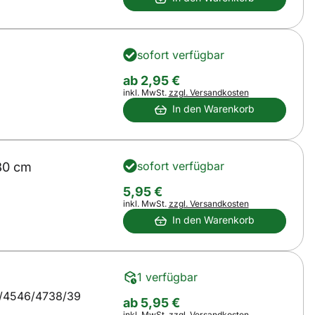
sofort verfügbar
ab:
ab
2
,
95
€
Steuerhinweis:
inkl. MwSt.
zzgl. Versandkosten
In den Warenkorb
sofort verfügbar
80 cm
5
,
95
€
Steuerhinweis:
inkl. MwSt.
zzgl. Versandkosten
In den Warenkorb
1 verfügbar
/45
46/47
38/39
ab:
ab
5
,
95
€
Steuerhinweis:
inkl. MwSt.
zzgl. Versandkosten