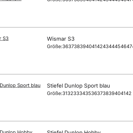
Wismar S3
Größe:
36
37
38
39
40
41
42
43
44
45
46
47
Stiefel Dunlop Sport blau
Größe:
31
32
33
34
35
36
37
38
39
40
41
42
Stiefel Dunlop Hobby