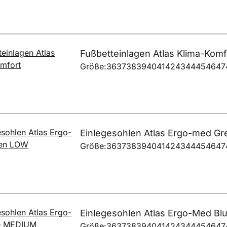
Fußbetteinlagen Atlas Klima-Komf
Größe:
36
37
38
39
40
41
42
43
44
45
46
47
Einlegesohlen Atlas Ergo-med G
Größe:
36
37
38
39
40
41
42
43
44
45
46
47
Einlegesohlen Atlas Ergo-Med B
Größe:
36
37
38
39
40
41
42
43
44
45
46
47