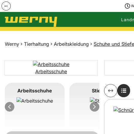
W
Land
Zum Hauptinhalt springen
Werny
Tierhaltung
Arbeitskleidung
Schuhe und Stiefe
Arbeitsschuhe
Unterkategorie auswählen
Arbeitsschuhe
Stiefel
Artikel überspringen