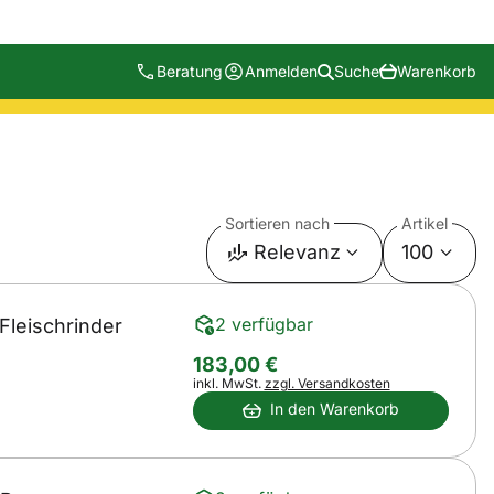
Beratung
Anmelden
Suche
Warenkorb
Sortieren nach
Artikel
Relevanz
100
2 verfügbar
Fleischrinder
183
,
00
€
Steuerhinweis:
inkl. MwSt.
zzgl. Versandkosten
In den Warenkorb