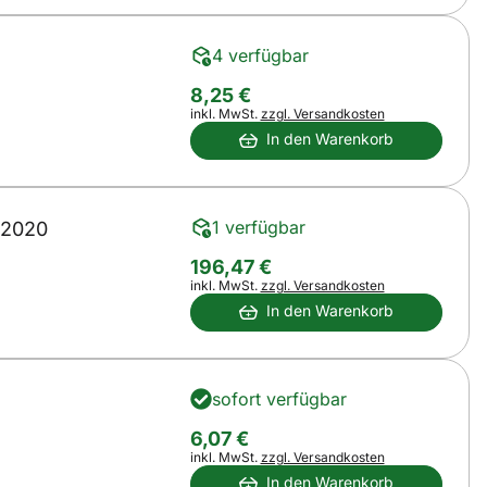
4 verfügbar
8
,
25
€
Steuerhinweis:
inkl. MwSt.
zzgl. Versandkosten
In den Warenkorb
1 verfügbar
 2020
196
,
47
€
Steuerhinweis:
inkl. MwSt.
zzgl. Versandkosten
In den Warenkorb
sofort verfügbar
6
,
07
€
Steuerhinweis:
inkl. MwSt.
zzgl. Versandkosten
In den Warenkorb