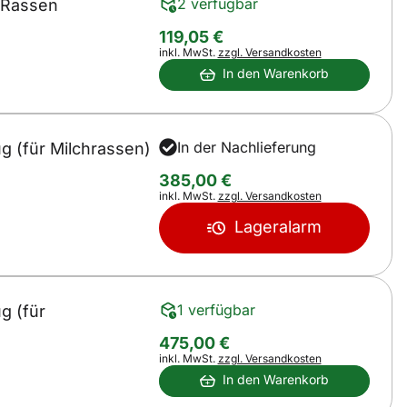
2 verfügbar
e Rassen
119
,
05
€
Steuerhinweis:
inkl. MwSt.
zzgl. Versandkosten
In den Warenkorb
In der Nachlieferung
g (für Milchrassen)
385
,
00
€
Steuerhinweis:
inkl. MwSt.
zzgl. Versandkosten
Lageralarm
1 verfügbar
g (für
475
,
00
€
Steuerhinweis:
inkl. MwSt.
zzgl. Versandkosten
In den Warenkorb