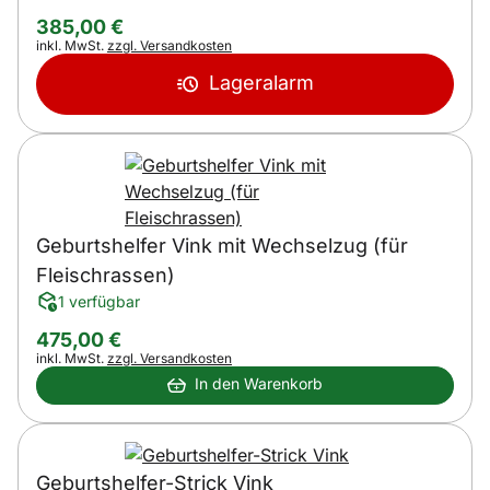
385
,
00
€
Steuerhinweis:
inkl. MwSt.
zzgl. Versandkosten
Lageralarm
Geburtshelfer Vink mit Wechselzug (für
Fleischrassen)
1 verfügbar
475
,
00
€
Steuerhinweis:
inkl. MwSt.
zzgl. Versandkosten
In den Warenkorb
Geburtshelfer-Strick Vink