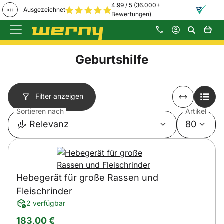
4.99 / 5 (36.000+
Ausgezeichnet
Bewertungen)
Zum Hauptinhalt springen
Geburtshilfe
Filter anzeigen
Sortieren nach
Artikel
Relevanz
80
Hebegerät für große Rassen und
Fleischrinder
2 verfügbar
183
,
00
€