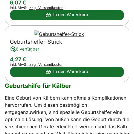
6
,
07
€
Steuerhinweis:
inkl. MwSt.
zzgl. Versandkosten
In den Warenkorb
Geburtshelfer-Strick
6 verfügbar
4
,
27
€
Steuerhinweis:
inkl. MwSt.
zzgl. Versandkosten
In den Warenkorb
Geburtshilfe für Kälber
Eine Geburt von Kälbern kann oftmals Komplikationen
hervorrufen. Um diesen bestmöglich
entgegenzuwirken, sind spezielle Geburtshelfer eine
optimale Lösung. Von außen kann die Geburt durch die
verschiedenen Geräte erleichtert werden und das Kalb
kommt so gesund zur Welt. Natürlich ist eine natürliche