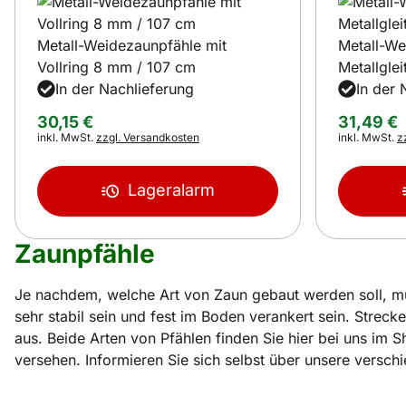
Metall-Weidezaunpfähle mit
Metall-We
Vollring 8 mm / 107 cm
Metallgle
In der Nachlieferung
In der 
30
,
15
€
31
,
49
€
Steuerhinweis:
Steuerhinwei
inkl. MwSt.
zzgl. Versandkosten
inkl. MwSt.
z
Lageralarm
Zaunpfähle
Je nachdem, welche Art von Zaun gebaut werden soll, mu
sehr stabil sein und fest im Boden verankert sein. Streck
aus. Beide Arten von Pfählen finden Sie hier bei uns im S
versehen. Informieren Sie sich selbst über unsere versch