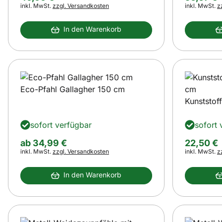
Steuerhinweis:
Steuerhinwei
inkl. MwSt.
zzgl. Versandkosten
inkl. MwSt.
z
In den Warenkorb
Eco-Pfahl Gallagher 150 cm
Kunststof
sofort verfügbar
sofort 
ab:
ab
34
,
99
€
22
,
50
€
Steuerhinweis:
Steuerhinwei
inkl. MwSt.
zzgl. Versandkosten
inkl. MwSt.
z
In den Warenkorb