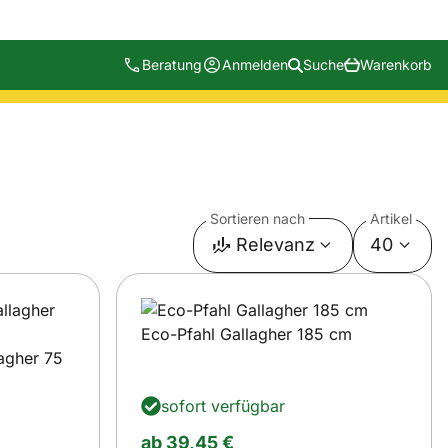
Beratung
Anmelden
Suche
Warenkorb
Sortieren nach
Artikel
Relevanz
40
Eco-Pfahl Gallagher 185 cm
lagher 75
sofort verfügbar
ab:
ab
39
,
45
€