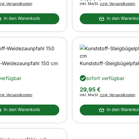
s:
Steuerhinweis:
zgl. Versandkosten
inkl. MwSt.
zzgl. Versandkosten
In den Warenkorb
In den Warenko
f-Weidezaunpfahl 150 cm
Kunststoff-Steigbügelpfa
verfügbar
sofort verfügbar
29
,
95
€
s:
Steuerhinweis:
zgl. Versandkosten
inkl. MwSt.
zzgl. Versandkosten
In den Warenkorb
In den Warenko