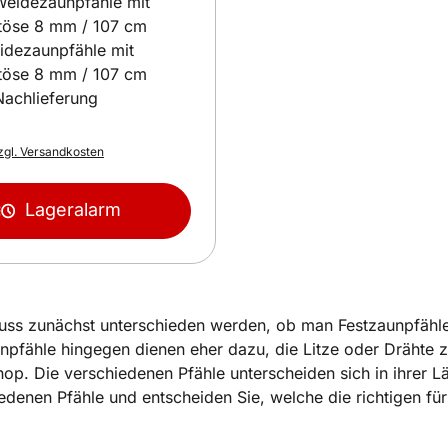
idezaunpfähle mit
itöse 8 mm / 107 cm
Nachlieferung
s:
zgl. Versandkosten
Lageralarm
ss zunächst unterschieden werden, ob man Festzaunpfähle 
enpfähle hingegen dienen eher dazu, die Litze oder Drähte zu
hop. Die verschiedenen Pfähle unterscheiden sich in ihrer Lä
iedenen Pfähle und entscheiden Sie, welche die richtigen fü