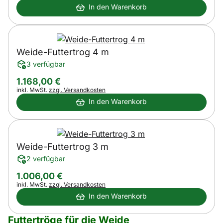
In den Warenkorb
Weide-Futtertrog 4 m
3 verfügbar
1.168
,
00
€
Steuerhinweis:
inkl. MwSt.
zzgl. Versandkosten
In den Warenkorb
Weide-Futtertrog 3 m
2 verfügbar
1.006
,
00
€
Steuerhinweis:
inkl. MwSt.
zzgl. Versandkosten
In den Warenkorb
Futtertröge für die Weide