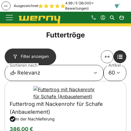
4.99 / 5 (36.000+
Ausgezeichnet
Bewertungen)
Zum Hauptinhalt springen
Futtertröge
Filter anzeigen
Sortieren nach
Artikel
Relevanz
60
Futtertrog mit Nackenrohr für Schafe
(Anbauelement)
In der Nachlieferung
386
,
00
€