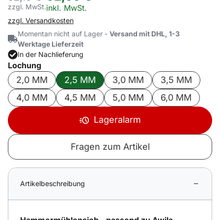
zzgl. MwSt.
Steuerhinweis:
inkl. MwSt.
zzgl. Versandkosten
Momentan nicht auf Lager -
Versand mit DHL, 1-3
Werktage Lieferzeit
In der Nachlieferung
Lochung
2,0 MM
2,5 MM
3,0 MM
3,5 MM
4,0 MM
4,5 MM
5,0 MM
6,0 MM
Lageralarm
Fragen zum Artikel
Artikelbeschreibung
Hammermühlensieb - passend zu Awila