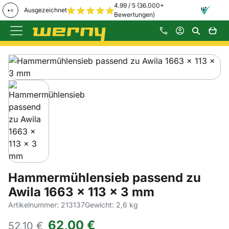
4.99 / 5 (36.000+
Ausgezeichnet
Bewertungen)
Zum Hauptinhalt springen
Produktgalerie
Zur Kaufbox springen
Hammermühlensieb passend zu
Awila 1663 x 113 x 3 mm
Artikelnummer: 213137
Gewicht: 2,6 kg
62
,
00
€
52,
10
€