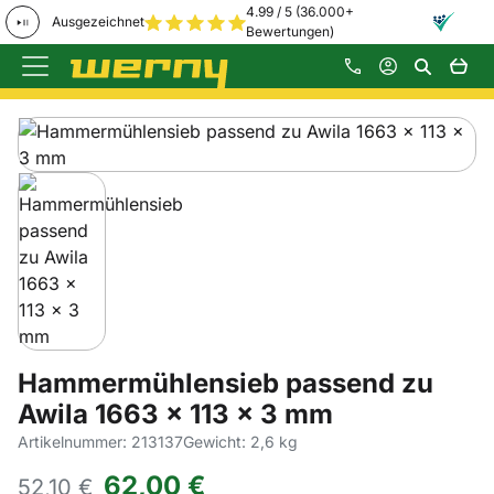
4.99 / 5 (36.000+
Ausgezeichnet
Bewertungen)
Zum Hauptinhalt springen
Produktgalerie
Zur Kaufbox springen
Hammermühlensieb passend zu
Awila 1663 x 113 x 3 mm
Artikelnummer: 213137
Gewicht: 2,6 kg
62
,
00
€
52,
10
€