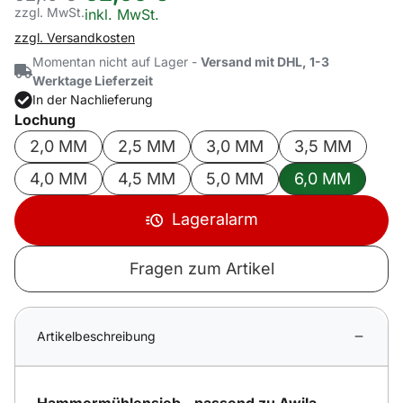
zzgl. MwSt.
Steuerhinweis:
inkl. MwSt.
zzgl. Versandkosten
Momentan nicht auf Lager -
Versand mit DHL, 1-3
Werktage Lieferzeit
In der Nachlieferung
Lochung
2,0 MM
2,5 MM
3,0 MM
3,5 MM
4,0 MM
4,5 MM
5,0 MM
6,0 MM
Lageralarm
Fragen zum Artikel
Artikelbeschreibung
Hammermühlensieb - passend zu Awila