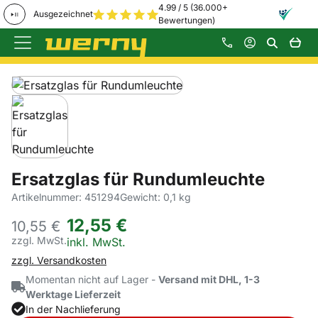
4.99 / 5 (36.000+
Ausgezeichnet
Bewertungen)
Zum Hauptinhalt springen
Produktgalerie
Zur Kaufbox springen
Ersatzglas für Rundumleuchte
Artikelnummer: 451294
Gewicht: 0,1 kg
12
,
55
€
10,
55
€
zzgl. MwSt.
Steuerhinweis:
inkl. MwSt.
zzgl. Versandkosten
Momentan nicht auf Lager -
Versand mit DHL, 1-3
Werktage Lieferzeit
In der Nachlieferung