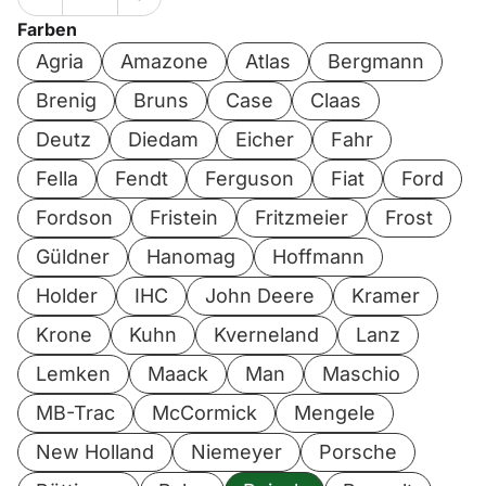
Farben
Agria
Amazone
Atlas
Bergmann
Brenig
Bruns
Case
Claas
Deutz
Diedam
Eicher
Fahr
Fella
Fendt
Ferguson
Fiat
Ford
Fordson
Fristein
Fritzmeier
Frost
Güldner
Hanomag
Hoffmann
Holder
IHC
John Deere
Kramer
Krone
Kuhn
Kverneland
Lanz
Lemken
Maack
Man
Maschio
MB-Trac
McCormick
Mengele
New Holland
Niemeyer
Porsche