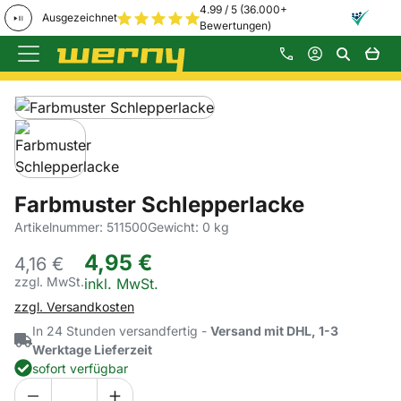
4.99 / 5 (36.000+
Ausgezeichnet
Bewertungen)
Zum Hauptinhalt springen
Produktgalerie
Zur Kaufbox springen
Farbmuster Schlepperlacke
Artikelnummer: 511500
Gewicht: 0 kg
4
,
95
€
4,
16
€
zzgl. MwSt.
Steuerhinweis:
inkl. MwSt.
zzgl. Versandkosten
In 24 Stunden versandfertig -
Versand mit DHL, 1-3
Werktage Lieferzeit
sofort verfügbar