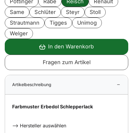
Pöttinger
Rabe
Reisch
Renault
Same
Schlüter
Steyr
Stoll
Strautmann
Tigges
Unimog
Welger
In den Warenkorb
Fragen zum Artikel
Artikelbeschreibung
Farbmuster Erbedol Schlepperlack
--> Hersteller auswählen