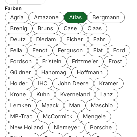
Farben
Agria
Amazone
Atlas
Bergmann
Brenig
Bruns
Case
Claas
Deutz
Diedam
Eicher
Fahr
Fella
Fendt
Ferguson
Fiat
Ford
Fordson
Fristein
Fritzmeier
Frost
Güldner
Hanomag
Hoffmann
Holder
IHC
John Deere
Kramer
Krone
Kuhn
Kverneland
Lanz
Lemken
Maack
Man
Maschio
MB-Trac
McCormick
Mengele
New Holland
Niemeyer
Porsche