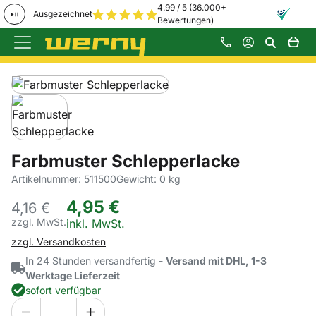
4.99 / 5 (36.000+
Ausgezeichnet
Bewertungen)
Zum Hauptinhalt springen
Produktgalerie
Zur Kaufbox springen
Farbmuster Schlepperlacke
Artikelnummer: 511500
Gewicht: 0 kg
4
,
95
€
4,
16
€
zzgl. MwSt.
Steuerhinweis:
inkl. MwSt.
zzgl. Versandkosten
In 24 Stunden versandfertig -
Versand mit DHL, 1-3
Werktage Lieferzeit
sofort verfügbar