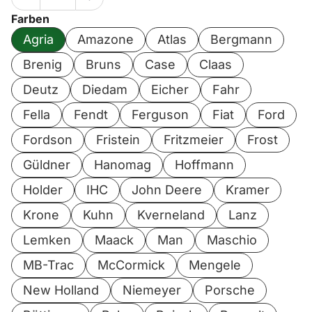
Farben
Agria
Amazone
Atlas
Bergmann
Brenig
Bruns
Case
Claas
Deutz
Diedam
Eicher
Fahr
Fella
Fendt
Ferguson
Fiat
Ford
Fordson
Fristein
Fritzmeier
Frost
Güldner
Hanomag
Hoffmann
Holder
IHC
John Deere
Kramer
Krone
Kuhn
Kverneland
Lanz
Lemken
Maack
Man
Maschio
MB-Trac
McCormick
Mengele
New Holland
Niemeyer
Porsche