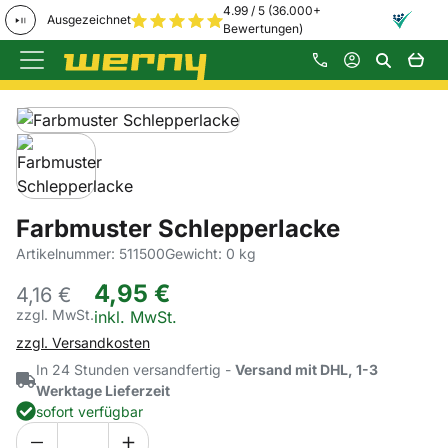
4.99 / 5 (36.000+
Ausgezeichnet
Bewertungen)
Zum Hauptinhalt springen
Produktgalerie
Zur Kaufbox springen
Farbmuster Schlepperlacke
Artikelnummer: 511500
Gewicht: 0 kg
4
,
95
€
4,
16
€
zzgl. MwSt.
Steuerhinweis:
inkl. MwSt.
zzgl. Versandkosten
In 24 Stunden versandfertig -
Versand mit DHL, 1-3
Werktage Lieferzeit
sofort verfügbar