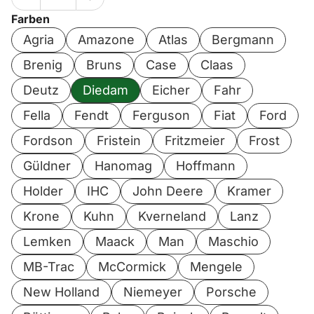
Farben
Agria
Amazone
Atlas
Bergmann
Brenig
Bruns
Case
Claas
Deutz
Diedam
Eicher
Fahr
Fella
Fendt
Ferguson
Fiat
Ford
Fordson
Fristein
Fritzmeier
Frost
Güldner
Hanomag
Hoffmann
Holder
IHC
John Deere
Kramer
Krone
Kuhn
Kverneland
Lanz
Lemken
Maack
Man
Maschio
MB-Trac
McCormick
Mengele
New Holland
Niemeyer
Porsche