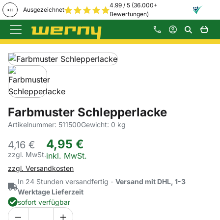
4.99 / 5 (36.000+
Ausgezeichnet
Bewertungen)
Zum Hauptinhalt springen
Produktgalerie
Zur Kaufbox springen
Farbmuster Schlepperlacke
Artikelnummer: 511500
Gewicht: 0 kg
4
,
95
€
4,
16
€
zzgl. MwSt.
Steuerhinweis:
inkl. MwSt.
zzgl. Versandkosten
In 24 Stunden versandfertig -
Versand mit DHL, 1-3
Werktage Lieferzeit
sofort verfügbar