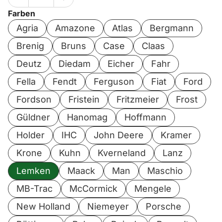
Farben
Agria
Amazone
Atlas
Bergmann
Brenig
Bruns
Case
Claas
Deutz
Diedam
Eicher
Fahr
Fella
Fendt
Ferguson
Fiat
Ford
Fordson
Fristein
Fritzmeier
Frost
Güldner
Hanomag
Hoffmann
Holder
IHC
John Deere
Kramer
Krone
Kuhn
Kverneland
Lanz
Lemken
Maack
Man
Maschio
MB-Trac
McCormick
Mengele
New Holland
Niemeyer
Porsche