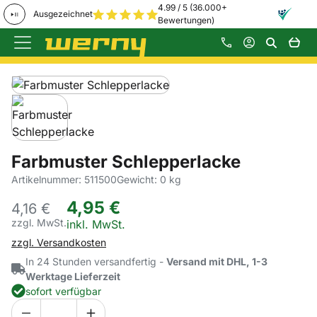
4.99 / 5 (36.000+
Ausgezeichnet
Bewertungen)
Zum Hauptinhalt springen
Produktgalerie
Zur Kaufbox springen
Farbmuster Schlepperlacke
Artikelnummer: 511500
Gewicht: 0 kg
4
,
95
€
4,
16
€
zzgl. MwSt.
Steuerhinweis:
inkl. MwSt.
zzgl. Versandkosten
In 24 Stunden versandfertig -
Versand mit DHL, 1-3
Werktage Lieferzeit
sofort verfügbar