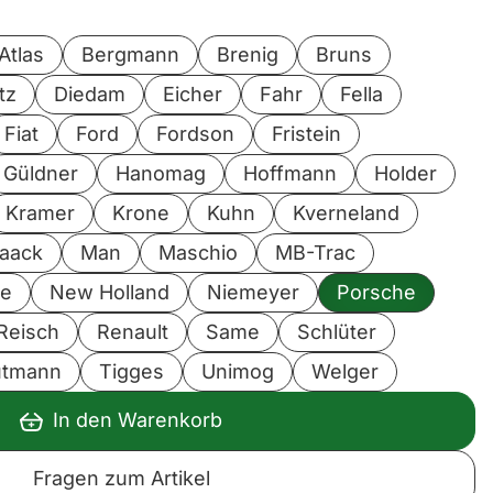
Atlas
Bergmann
Brenig
Bruns
tz
Diedam
Eicher
Fahr
Fella
Fiat
Ford
Fordson
Fristein
Güldner
Hanomag
Hoffmann
Holder
Kramer
Krone
Kuhn
Kverneland
aack
Man
Maschio
MB-Trac
le
New Holland
Niemeyer
Porsche
Reisch
Renault
Same
Schlüter
utmann
Tigges
Unimog
Welger
In den Warenkorb
Fragen zum Artikel