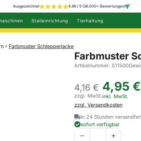
Ausgezeichnet
4.99 / 5 (36.000+ Bewertungen)
maschinen
Stalleinrichtung
Tierhaltung
rn
Farbmuster Schlepperlacke
Farbmuster S
Artikelnummer: 511500
Gewi
4
,
95
€
4,
16
€
zzgl. MwSt.
Steuerhinweis:
inkl. MwSt.
zzgl. Versandkosten
In 24 Stunden versandfer
sofort verfügbar