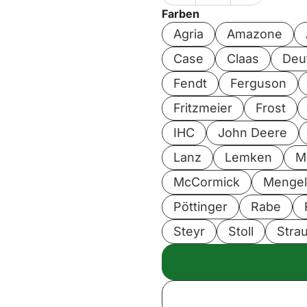
Farben
Agria
Amazone
Case
Claas
Deu
Fendt
Ferguson
Fritzmeier
Frost
IHC
John Deere
Lanz
Lemken
M
McCormick
Menge
Pöttinger
Rabe
Steyr
Stoll
Stra