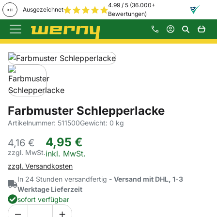
4.99 / 5 (36.000+
Ausgezeichnet
Bewertungen)
Zum Hauptinhalt springen
Produktgalerie
Zur Kaufbox springen
Farbmuster Schlepperlacke
Artikelnummer: 511500
Gewicht: 0 kg
4
,
95
€
4,
16
€
zzgl. MwSt.
Steuerhinweis:
inkl. MwSt.
zzgl. Versandkosten
In 24 Stunden versandfertig -
Versand mit DHL, 1-3
Werktage Lieferzeit
sofort verfügbar