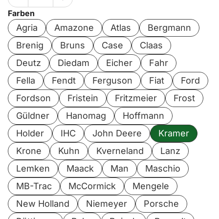
Farben
Agria
Amazone
Atlas
Bergmann
Brenig
Bruns
Case
Claas
Deutz
Diedam
Eicher
Fahr
Fella
Fendt
Ferguson
Fiat
Ford
Fordson
Fristein
Fritzmeier
Frost
Güldner
Hanomag
Hoffmann
Holder
IHC
John Deere
Kramer
Krone
Kuhn
Kverneland
Lanz
Lemken
Maack
Man
Maschio
MB-Trac
McCormick
Mengele
New Holland
Niemeyer
Porsche