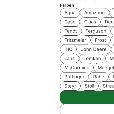
Farben
Agria
Amazone
Case
Claas
Deu
Fendt
Ferguson
Fritzmeier
Frost
IHC
John Deere
Lanz
Lemken
M
McCormick
Menge
Pöttinger
Rabe
Steyr
Stoll
Stra