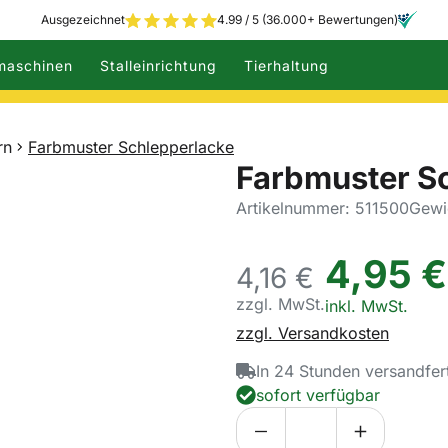
Ausgezeichnet
4.99 / 5 (36.000+ Bewertungen)
maschinen
Stalleinrichtung
Tierhaltung
rn
Farbmuster Schlepperlacke
Farbmuster S
Artikelnummer: 511500
Gewi
4
,
95
€
4,
16
€
zzgl. MwSt.
Steuerhinweis:
inkl. MwSt.
zzgl. Versandkosten
In 24 Stunden versandfer
sofort verfügbar