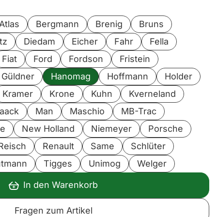
Atlas
Bergmann
Brenig
Bruns
tz
Diedam
Eicher
Fahr
Fella
Fiat
Ford
Fordson
Fristein
Güldner
Hanomag
Hoffmann
Holder
Kramer
Krone
Kuhn
Kverneland
aack
Man
Maschio
MB-Trac
le
New Holland
Niemeyer
Porsche
Reisch
Renault
Same
Schlüter
utmann
Tigges
Unimog
Welger
In den Warenkorb
Fragen zum Artikel