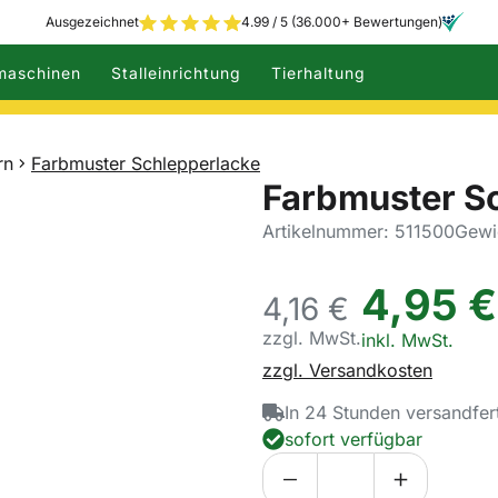
Ausgezeichnet
4.99 / 5 (36.000+ Bewertungen)
maschinen
Stalleinrichtung
Tierhaltung
rn
Farbmuster Schlepperlacke
Farbmuster S
Artikelnummer: 511500
Gewi
4
,
95
€
4,
16
€
zzgl. MwSt.
Steuerhinweis:
inkl. MwSt.
zzgl. Versandkosten
In 24 Stunden versandfer
sofort verfügbar