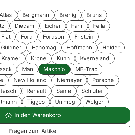
Atlas
Bergmann
Brenig
Bruns
tz
Diedam
Eicher
Fahr
Fella
Fiat
Ford
Fordson
Fristein
Güldner
Hanomag
Hoffmann
Holder
Kramer
Krone
Kuhn
Kverneland
aack
Man
Maschio
MB-Trac
le
New Holland
Niemeyer
Porsche
Reisch
Renault
Same
Schlüter
utmann
Tigges
Unimog
Welger
In den Warenkorb
Fragen zum Artikel