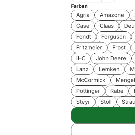
Farben
Agria
Amazone
Case
Claas
Deu
Fendt
Ferguson
Fritzmeier
Frost
IHC
John Deere
Lanz
Lemken
M
McCormick
Menge
Pöttinger
Rabe
Steyr
Stoll
Stra